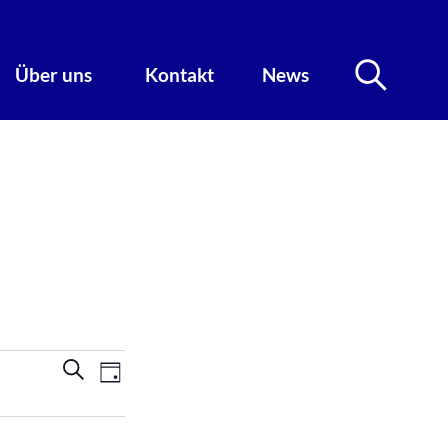
Über uns
Kontakt
News
Veranstaltungen
Veranstaltung
Suche
Tag
Ansichten-
Suche
Navigation