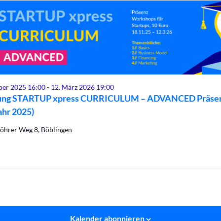
er 2025 16:00
-
12. März 2026 19:00
ng STARTUP xpress CURRICULUM – ADVANCED Präse
ahr 2025)
öhrer Weg 8, Böblingen
Kalender abonnieren