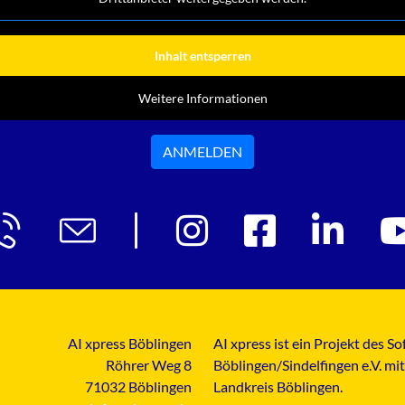
Inhalt entsperren
Weitere Informationen
ANMELDEN
AI xpress Böblingen
AI xpress ist ein Projekt des 
Röhrer Weg 8
Böblingen/Sindelfingen e.V. mi
71032 Böblingen
Landkreis Böblingen.