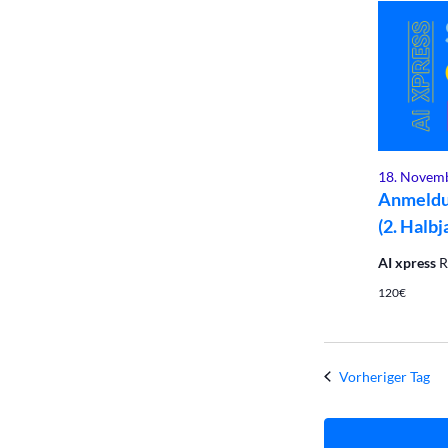
März
2026
18. Novemb
Anmeldu
(2. Halbj
AI xpress
R
120€
Vorheriger Tag