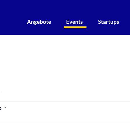
Angebote
Events
Startups
artups
Events Startups
altungen
6