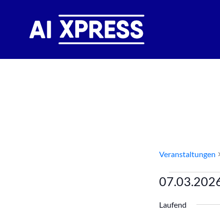
Events St
Veranstaltungen
Veranst
07.03.202
für
Datum
Laufend
wählen.
7.