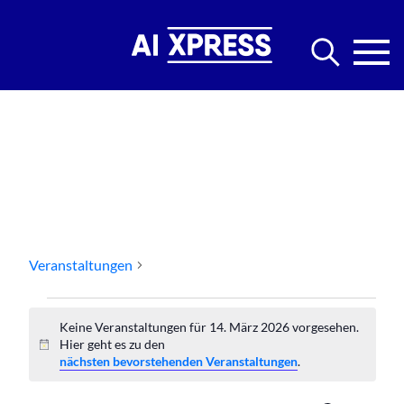
Events Startups
Veranstaltungen
Events Startups
Veranstaltungen
Keine Veranstaltungen für 14. März 2026 vorgesehen.
für
Hier geht es zu den
Hinweis
nächsten bevorstehenden Veranstaltungen
.
14.