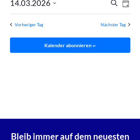
Verans
Ver
14.03.2026
März
Suche
Tag
Ans
Datum
Suche
2026
wählen.
Nav
und
Vorheriger Tag
Nächster Tag
Ansich
Kalender abonnieren
Naviga
Bleib immer auf dem neuesten