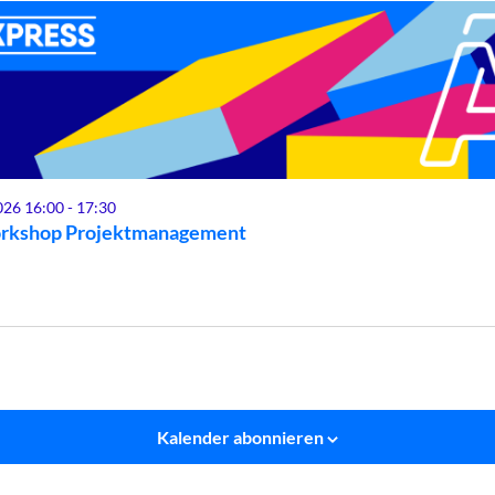
026 16:00
-
17:30
rkshop Projektmanagement
Kalender abonnieren