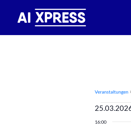
Events St
Veranstaltungen
Veranst
25.03.202
für
Datum
16:00
wählen.
25.