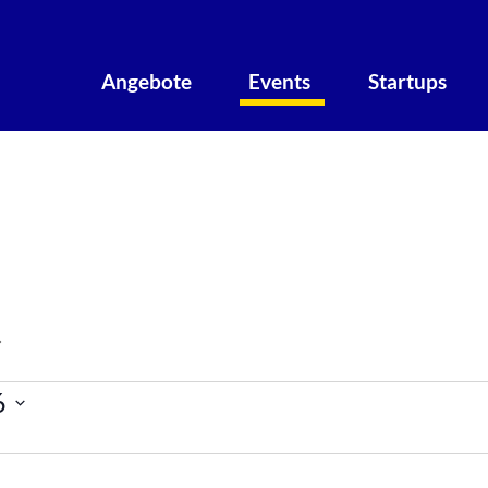
Angebote
Events
Startups
artups
Events Startups
altungen
6