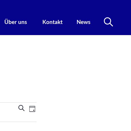
Über uns
Kontakt
News
Veranstaltungen
Veranstaltung
Suche
Tag
Ansichten-
Suche
Navigation