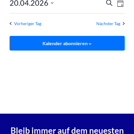
Verans
Ver
20.04.2026
April
Suche
Tag
Ans
Datum
Suche
2026
wählen.
Nav
und
Vorheriger Tag
Nächster Tag
Ansich
Kalender abonnieren
Naviga
Bleib immer auf dem neuesten