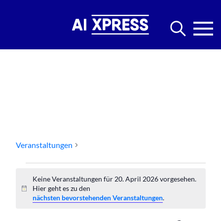
Events Startups
Veranstaltungen
Events Startups
Veranstaltungen
Keine Veranstaltungen für 20. April 2026 vorgesehen.
für
Hier geht es zu den
Hinweis
nächsten bevorstehenden Veranstaltungen
.
20.