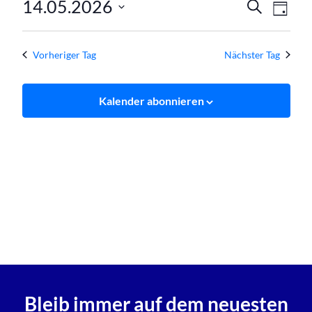
Verans
Ver
14.05.2026
Mai
Suche
Tag
Ans
Datum
Suche
2026
wählen.
Nav
und
Vorheriger Tag
Nächster Tag
Ansich
Kalender abonnieren
Naviga
Bleib immer auf dem neuesten