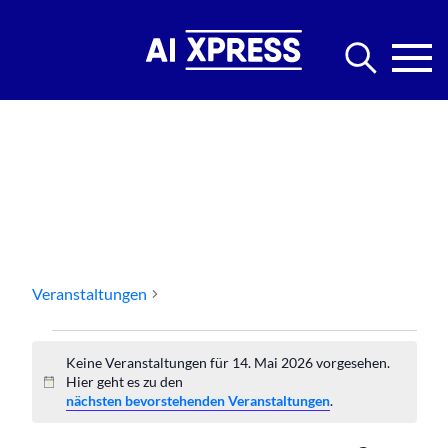
Events Startups
Veranstaltungen
Events Startups
Veranstaltungen
Keine Veranstaltungen für 14. Mai 2026 vorgesehen.
für
Hier geht es zu den
Hinweis
nächsten bevorstehenden Veranstaltungen
.
14.