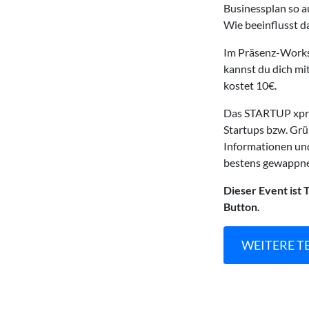
Businessplan so a
Wie beeinflusst d
Im Präsenz-Worksh
kannst du dich mi
kostet 10€.
Das STARTUP xpre
Startups bzw. Grün
Informationen und
bestens gewappne
Dieser Event is
Button.
WEITERE T