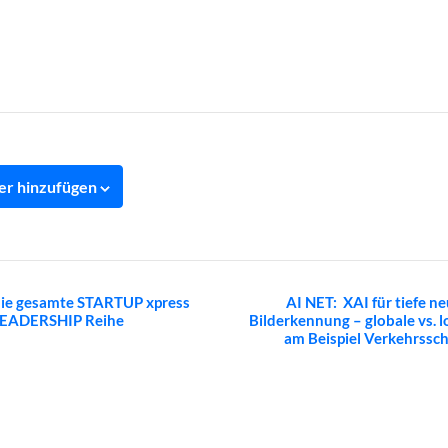
er hinzufügen
tung-
ie gesamte STARTUP xpress
AI NET: XAI für tiefe n
EADERSHIP Reihe
Bilderkennung – globale vs. 
n
am Beispiel Verkehrssch