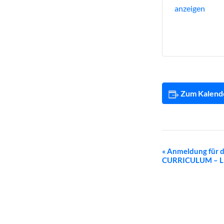
anzeigen
Zum Kalend
Veranstal
«
Anmeldung für d
CURRICULUM – L
Navigatio