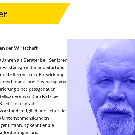
er
ren der Wirtschaft
10 Jahren als Berater bei „Senioren
ür Existenzgründer und Startups
punkte liegen in der Entwicklung
 eines Finanz- und Businessplans
urierung eines passgenauen
lls.Zuvor war Rudi Katz bei
reditinstituts als
 Vorstandsmitglied und Leiter des
hs Unternehmenskunden
iger Erfahrung kennt er die
Anforderungen und