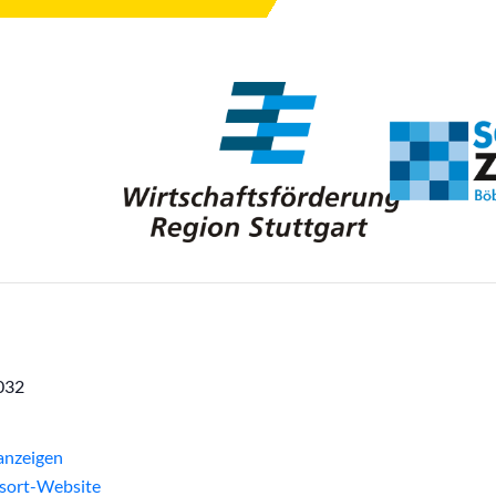
032
anzeigen
sort-Website