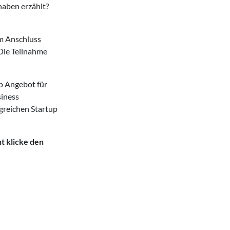
haben erzählt?
Im Anschluss
 Die Teilnahme
 Angebot für
siness
greichen Startup
t klicke den