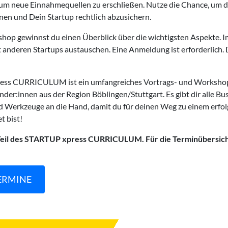
 um neue Einnahmequellen zu erschließen. Nutze die Chance, um d
rnen und Dein Startup rechtlich abzusichern.
op gewinnst du einen Überblick über die wichtigsten Aspekte. 
t anderen Startups austauschen. Eine Anmeldung ist erforderlich.
ss CURRICULUM ist ein umfangreiches Vortrags- und Workshop
der:innen aus der Region Böblingen/Stuttgart. Es gibt dir alle Bu
 Werkzeuge an die Hand, damit du für deinen Weg zu einem erfol
t bist!
t Teil des STARTUP xpress CURRICULUM.
Für die Terminübersich
ERMINE