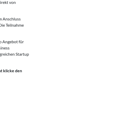
irekt von
Im Anschluss
 Die Teilnahme
 Angebot für
siness
greichen Startup
t klicke den