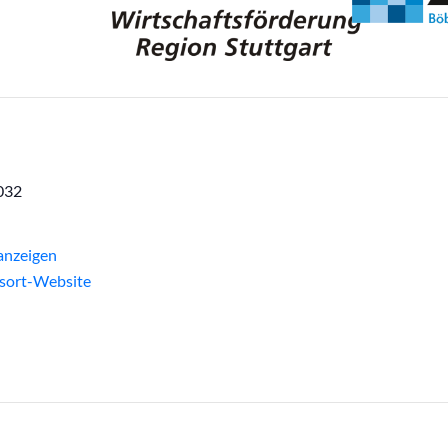
032
anzeigen
sort-Website