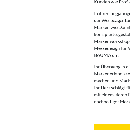
Kunden wie ProSi
In ihrer langjährig
der Werbeagentur
Marken wie Daiml
konzipierte, gesta
Markenworkshops 
Messedesign für V
BAUMA um.
Ihr Übergang in di
Markenerlebnisse
machen und Marke
Ihr Herz schlägt 
mit einem klaren 
nachhaltiger Mar