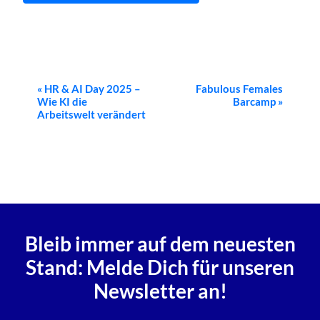
Veranstaltung-
«
HR & AI Day 2025 –
Fabulous Females
Wie KI die
Barcamp
»
Navigation
Arbeitswelt verändert
Bleib immer auf dem neuesten
Stand: Melde Dich für unseren
Newsletter an!