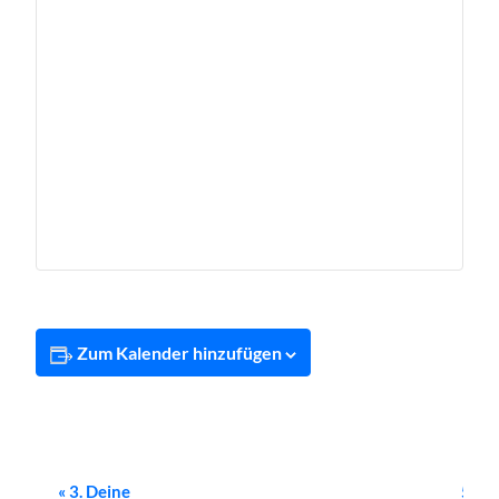
Zum Kalender hinzufügen
Veranstaltung-
«
3. Deine
5.