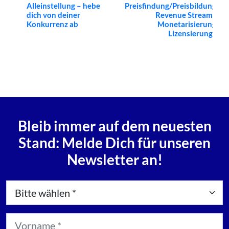
Alleinstellung – hebe
Preisfindung/Preisbildung,
Navigation
dich von deiner
Revenue Streams,
Konkurrenz ab
Monetarisierung,
Lizensierung
»
Bleib immer auf dem neuesten
Stand: Melde Dich für unseren
Newsletter an!