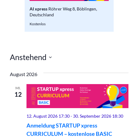
en,
AI xpress
Röhrer Weg 8, Böblingen,
AI xpre
Deutschland
Deutsch
Kostenlos
Kostenlos
Anstehend
Datum
wählen.
August 2026
MI.
12
12. August 2026 17:30
-
30. September 2026 18:30
Anmeldung STARTUP xpress
CURRICULUM – kostenlose BASIC