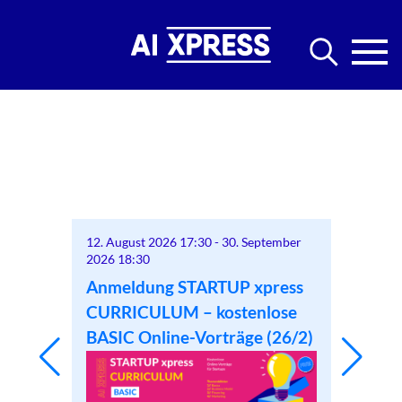
tember
12. August 2026 17:30
-
30. September
12. Augu
2026 18:30
2026 18
ress
Anmeldung STARTUP xpress
Anmel
lose
CURRICULUM – kostenlose
CURRI
(26/2)
BASIC Online-Vorträge (26/2)
BASIC