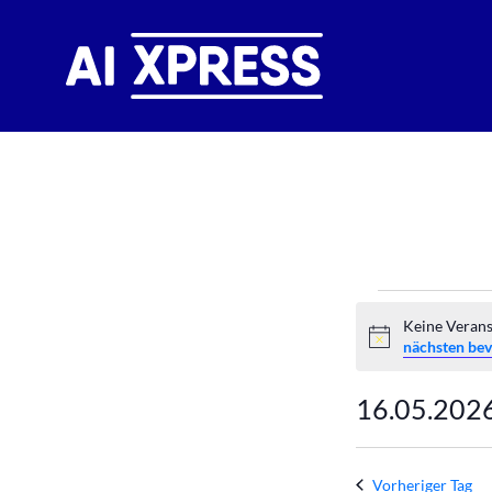
Verans
Keine Verans
Hinweis
nächsten be
für
16.05.202
16.
Datum
Mai
wählen.
Vorheriger Tag