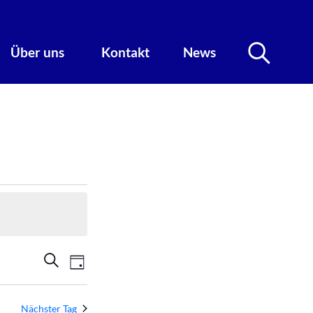
Über uns
Kontakt
News
Veranstaltungen
Veranstaltung
Suche
Tag
Ansichten-
Suche
Navigation
Nächster Tag