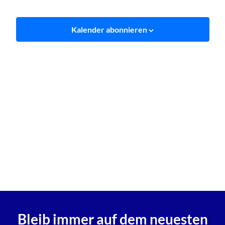
und
2026
Ansich
Kalender abonnieren
Naviga
Bleib immer auf dem neuesten