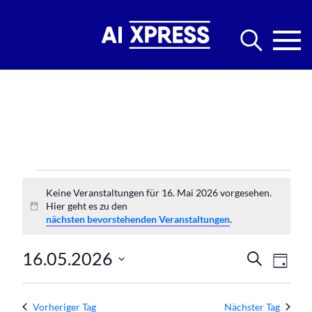
Veranstaltungen
Keine Veranstaltungen für 16. Mai 2026 vorgesehen.
Hier geht es zu den
für
Hinweis
nächsten bevorstehenden Veranstaltungen
.
16.
Verans
Ver
16.05.2026
Suche
Tag
Mai
Ans
Datum
Suche
wählen.
Nav
Vorheriger Tag
Nächster Tag