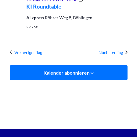
2026
ROUNDTABLE
KI Roundtable
–
Einladung
AI xpress
Röhrer Weg 8, Böblingen
zum
29,75€
Dialog
und
Austausch
für
Führungskräfte
Vorheriger Tag
Nächster Tag
und
Geschäftsführer
in
Kalender abonnieren
der
Region
Böblingen