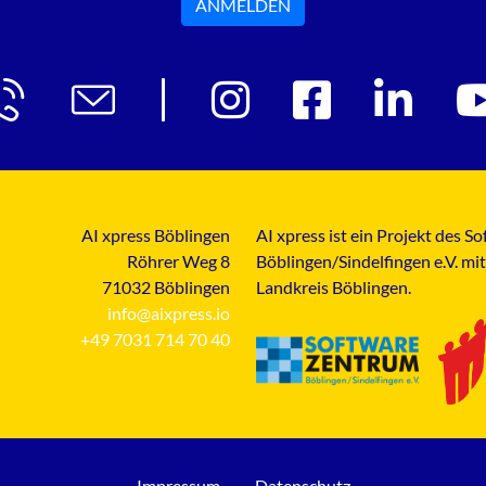
ANMELDEN
AI xpress Böblingen
AI xpress ist ein Projekt des 
Röhrer Weg 8
Böblingen/Sindelfingen e.V. mi
71032 Böblingen
Landkreis Böblingen.
info@aixpress.io
+49 7031 714 70 40
Impressum
Datenschutz