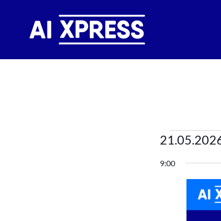
Verans
21.05.202
Datum
für
9:00
wählen.
21.
Mai