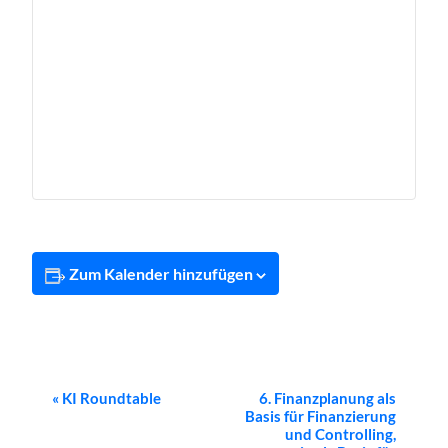
Zum Kalender hinzufügen
Veranstaltung-
«
KI Roundtable
6. Finanzplanung als
Basis für Finanzierung
Navigation
und Controlling,