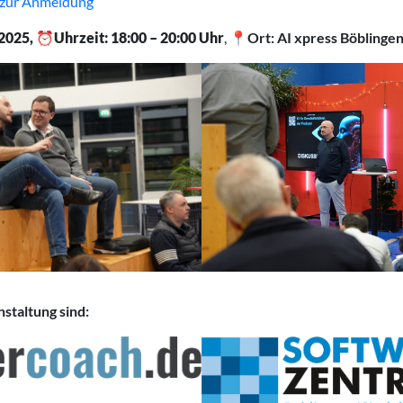
t zur Anmeldung
2025,
⏰
Uhrzeit: 18:00 – 20:00 Uhr
,
📍Ort: AI xpress Böblinge
staltung sind: