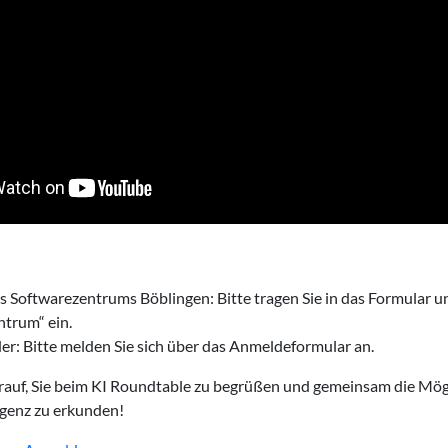
s Softwarezentrums Böblingen: Bitte tragen Sie in das Formular u
ntrum“ ein.
er: Bitte melden Sie sich über das Anmeldeformular an.
rauf, Sie beim KI Roundtable zu begrüßen und gemeinsam die Mög
igenz zu erkunden!