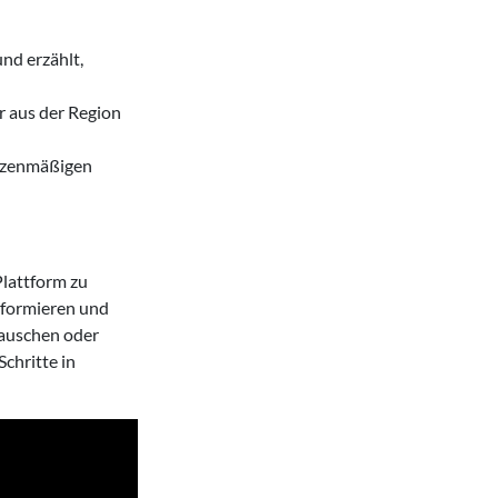
nd erzählt,
 aus der Region
itzenmäßigen
Plattform zu
nformieren und
tauschen oder
chritte in