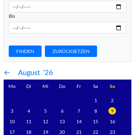
Bis
FINDEN
ZURÜCKSETZEN
August
’26
Mo
Di
Mi
Do
Fr
Sa
So
1
2
3
4
5
6
7
8
9
10
11
12
13
14
15
16
17
18
19
20
21
22
23