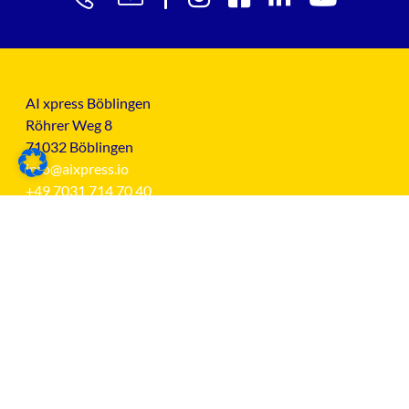
AI xpress Böblingen
Röhrer Weg 8
71032 Böblingen
info@aixpress.io
+49 7031 714 70 40
AI xpress ist ein Projekt des Softwarezentrum
Böblingen/Sindelfingen e.V. mit Unterstützung des
Landkreis Böblingen.