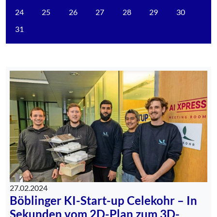
24
25
26
27
28
29
30
31
27.02.2024
Böblinger KI-Start-up Celekohr – In
Sekunden vom 2D-Plan zum 3D-