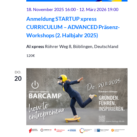
18. November 2025 16:00
-
12. März 2026 19:00
Anmeldung STARTUP xpress
CURRICULUM – ADVANCED Präsenz-
Workshops (2. Halbjahr 2025)
AI xpress
Röhrer Weg 8, Böblingen, Deutschland
120€
DO.
20