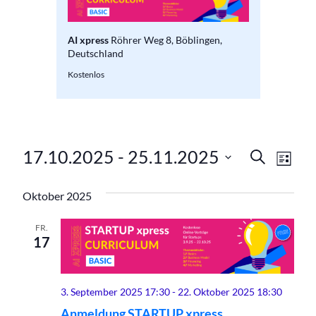
AI xpress
Röhrer Weg 8, Böblingen,
en,
Deutschland
Kostenlos
Verans
Ver
17.10.2025
 - 
25.11.2025
Suche
Liste
Ans
Datum
Suche
wählen.
Oktober 2025
Nav
und
FR.
Ansich
17
Naviga
3. September 2025 17:30
-
22. Oktober 2025 18:30
Anmeldung STARTUP xpress