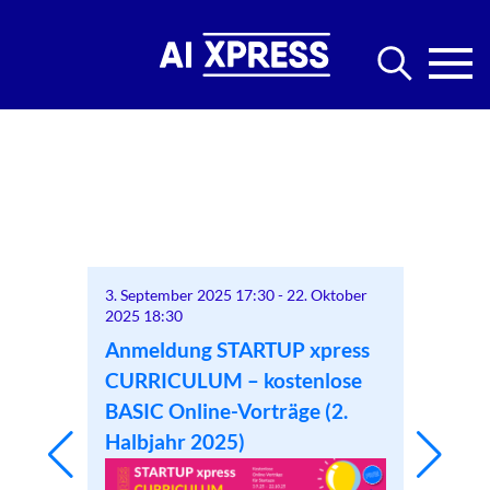
0
3. September 2025 17:30
-
22. Oktober
21. Okto
2025 18:30
besser
Zukunf
Anmeldung STARTUP xpress
ragen
und Di
CURRICULUM – kostenlose
UP
BASIC Online-Vorträge (2.
Halbjahr 2025)
2025)