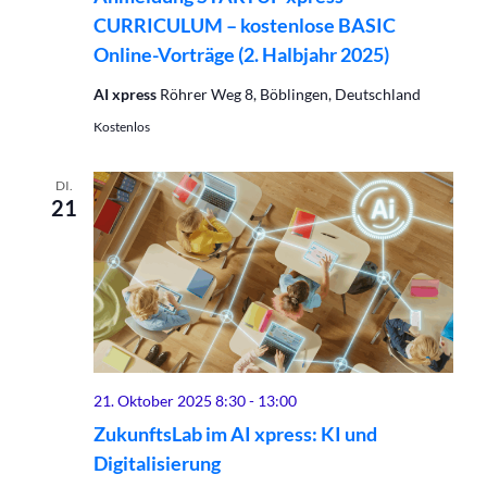
CURRICULUM – kostenlose BASIC
Online-Vorträge (2. Halbjahr 2025)
AI xpress
Röhrer Weg 8, Böblingen, Deutschland
Kostenlos
DI.
21
21. Oktober 2025 8:30
-
13:00
ZukunftsLab im AI xpress: KI und
Digitalisierung