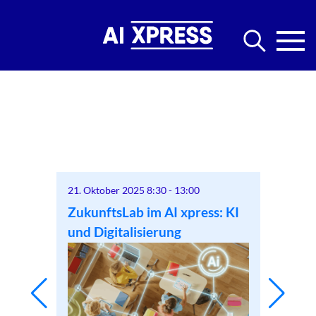
ktober
21. Oktober 2025 8:30
-
13:00
21. Okt
ZukunftsLab im AI xpress: KI
Zukunf
ress
und Digitalisierung
und Di
lose
(2.