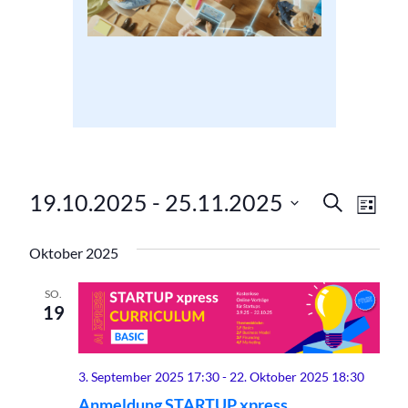
en,
Verans
Ver
19.10.2025
 - 
25.11.2025
Suche
Liste
Ans
Datum
Suche
wählen.
Oktober 2025
Nav
und
SO.
Ansich
19
Naviga
3. September 2025 17:30
-
22. Oktober 2025 18:30
Anmeldung STARTUP xpress