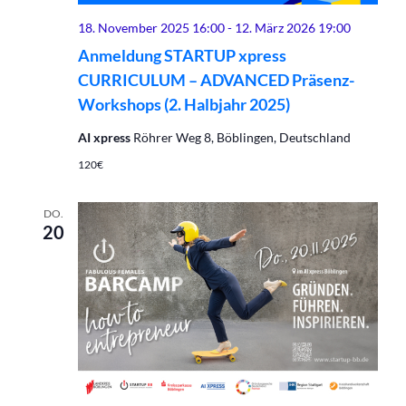
18. November 2025 16:00
-
12. März 2026 19:00
Anmeldung STARTUP xpress
CURRICULUM – ADVANCED Präsenz-
Workshops (2. Halbjahr 2025)
AI xpress
Röhrer Weg 8, Böblingen, Deutschland
120€
DO.
20