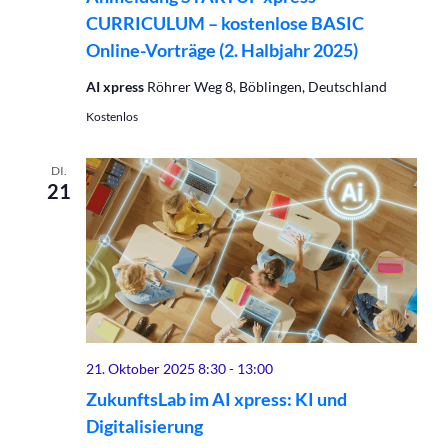
CURRICULUM – kostenlose BASIC
Online-Vorträge (2. Halbjahr 2025)
AI xpress
Röhrer Weg 8, Böblingen, Deutschland
Kostenlos
DI.
21
21. Oktober 2025 8:30
-
13:00
ZukunftsLab im AI xpress: KI und
Digitalisierung